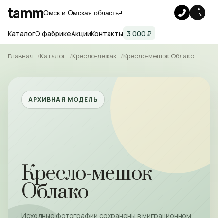
tamm
Омск и Омская область
Каталог
О фабрике
Акции
Контакты
3 000 ₽
Главная
Каталог
Кресло-лежак
Кресло-мешок Облако
АРХИВНАЯ МОДЕЛЬ
Кресло-мешок
Облако
Исходные фотографии сохранены в миграционном